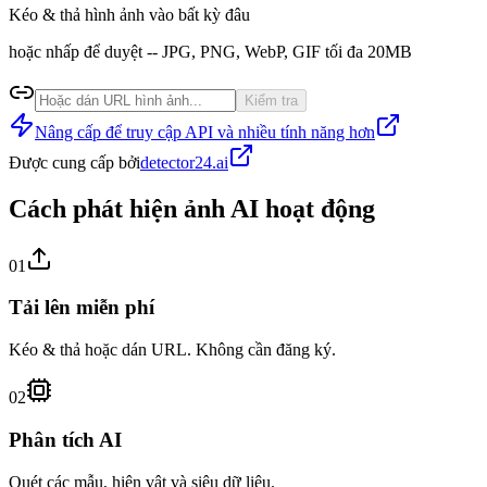
Kéo & thả hình ảnh vào bất kỳ đâu
hoặc nhấp để duyệt -- JPG, PNG, WebP, GIF tối đa 20MB
Kiểm tra
Nâng cấp để truy cập API và nhiều tính năng hơn
Được cung cấp bởi
detector24.ai
Cách phát hiện ảnh AI hoạt động
01
Tải lên miễn phí
Kéo & thả hoặc dán URL. Không cần đăng ký.
02
Phân tích AI
Quét các mẫu, hiện vật và siêu dữ liệu.