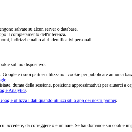
ngono salvate su alcun server o database.
opo il completamento dell'inferenza.
i, indirizzi email o altri identificativi personali.
ookie sul tuo dispositivo:
. Google e i suoi partner utilizzano i cookie per pubblicare annunci basati
ogle
.
sitate, durata della sessione, posizione approssimativa) per aiutarci a cap
ogle Analytics
.
ogle utilizza i dati quando utilizzi siti o app dei nostri partner
.
i accedere, da correggere o eliminare. Se hai domande sui cookie impostat