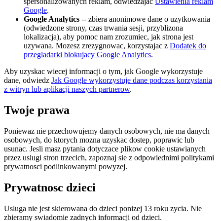
spersonalizowanych reklam, odwiedzajac
Ustawienia reklam
Google
.
Google Analytics
-- zbiera anonimowe dane o uzytkowania
(odwiedzone strony, czas trwania sesji, przyblizona
lokalizacja), aby pomoc nam zrozumiec, jak strona jest
uzywana. Mozesz zrezygnowac, korzystajac z
Dodatek do
przegladarki blokujacy Google Analytics
.
Aby uzyskac wiecej informacji o tym, jak Google wykorzystuje
dane, odwiedz
Jak Google wykorzystuje dane podczas korzystania
z witryn lub aplikacji naszych partnerow
.
Twoje prawa
Poniewaz nie przechowujemy danych osobowych, nie ma danych
osobowych, do ktorych mozna uzyskac dostep, poprawic lub
usunac. Jesli masz pytania dotyczace plikow cookie ustawianych
przez uslugi stron trzecich, zapoznaj sie z odpowiednimi politykami
prywatnosci podlinkowanymi powyzej.
Prywatnosc dzieci
Usluga nie jest skierowana do dzieci ponizej 13 roku zycia. Nie
zbieramy swiadomie zadnych informacji od dzieci.