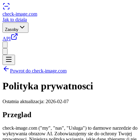
check-image.com
Jak to dziala
Zasoby
API
Powrot do check-image.com
Polityka prywatnosci
Ostatnia aktualizacja: 2026-02-07
Przeglad
check-image.com ("my", "nas", "Usluga") to darmowe narzedzie do
wykrywania obrazow AI. Zobowiazujemy sie do ochrony Twojej
prywatnosci. Niniejsza polityka wyjasnia, jakie dane zbieramy (i nie