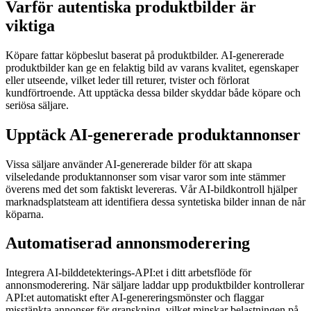
Varför autentiska produktbilder är
viktiga
Köpare fattar köpbeslut baserat på produktbilder. AI-genererade
produktbilder kan ge en felaktig bild av varans kvalitet, egenskaper
eller utseende, vilket leder till returer, tvister och förlorat
kundförtroende. Att upptäcka dessa bilder skyddar både köpare och
seriösa säljare.
Upptäck AI-genererade produktannonser
Vissa säljare använder AI-genererade bilder för att skapa
vilseledande produktannonser som visar varor som inte stämmer
överens med det som faktiskt levereras. Vår AI-bildkontroll hjälper
marknadsplatsteam att identifiera dessa syntetiska bilder innan de når
köparna.
Automatiserad annonsmoderering
Integrera AI-bilddetekterings-API:et i ditt arbetsflöde för
annonsmoderering. När säljare laddar upp produktbilder kontrollerar
API:et automatiskt efter AI-genereringsmönster och flaggar
misstänkta annonser för granskning, vilket minskar belastningen på